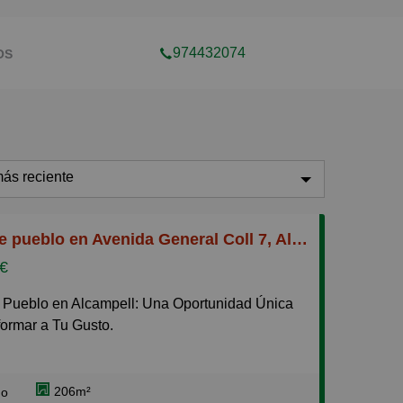
974432074
OS
ás reciente
ás reciente
Casa de pueblo en Avenida General Coll 7, Alcampell
enos reciente
 €
aratos
aros
ormar a Tu Gusto.
equeños
e esta encantadora casa esquinera ubicada en
randes
ón de Alcampell, un lugar perfecto para quienes
206m²
ño