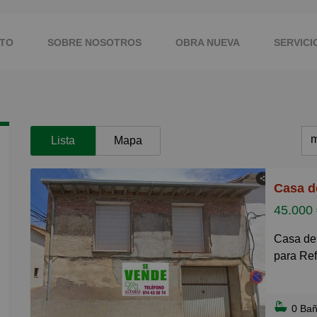
TO
SOBRE NOSOTROS
OBRA NUEVA
SERVICI
m
Lista
Mapa
m
M
45.000
B
Casa de Pueblo en Alcampell: Una Oportunidad Única
C
para Ref
P
Descubr
G
el coraz
0 Ba