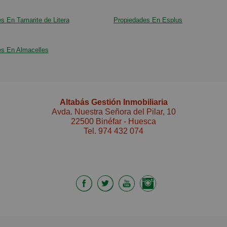
permite 
sur y es
s En Tamarite de Litera
Propiedades En Esplus
refugio 
todo el d
es la op
empieza 
Ubicada 
es En Almacelles
gran pot
dejes pa
molino e
todo lo 
Altabás Gestión Inmobiliaria
Avda. Nuestra Señora del Pilar, 10
22500 Binéfar - Huesca
Tel.
974 432 074