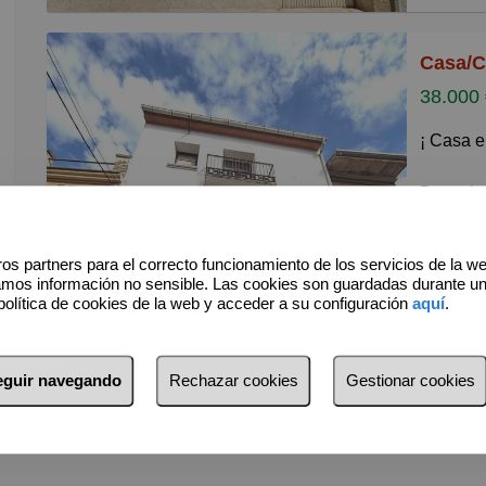
buscan t
ciudad. 
un ampli
necesida
38.000
de 100 m²
La prime
¡ Casa e
distribu
estancia
Descubre
que ofre
La segun
de 441 m
1 Ba
os partners para el correcto funcionamiento de los servicios de la w
brinda m
el lugar
amos información no sensible. Las cookies son guardadas durante u
tejado e
apartame
política de cookies de la web y acceder a su configuración
aquí
.
inversió
brindand
fachada 
acogedor
luz natu
seguir navegando
Rechazar cookies
Gestionar cookies
El tejad
Esta pr
estructu
reformas
dispone 
cada rin
necesida