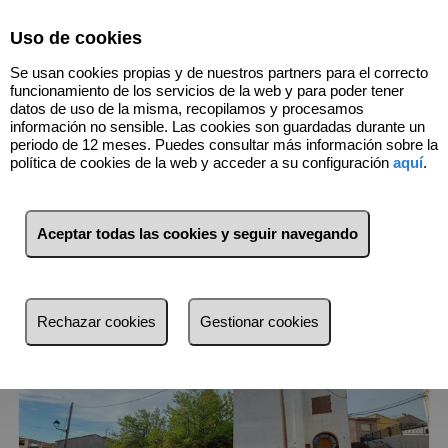
Select Language
▼
Uso de cookies
974432074
Se usan cookies propias y de nuestros partners para el correcto
funcionamiento de los servicios de la web y para poder tener
datos de uso de la misma, recopilamos y procesamos
información no sensible. Las cookies son guardadas durante un
1
Inmuebles
Esplus (Huesca)
periodo de 12 meses. Puedes consultar más información sobre la
política de cookies de la web y acceder a su configuración
aquí
.
Lista
Mapa
Filtros
Aceptar todas las cookies y seguir navegando
más reciente
más reciente
Rechazar cookies
Gestionar cookies
Menos reciente
Baratos
Caros
Pequeños